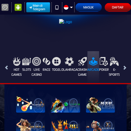
Main di
MASUK
DAFTAR
Telegram
HOT
SLOTS
LIVE
RACE
TOGEL
OLAHRAGA
CRASH
ARCADE
POKER
E-
SABUN
GAMES
CASINO
GAME
SPORTS
AYAM
i
i
i
i
i
i