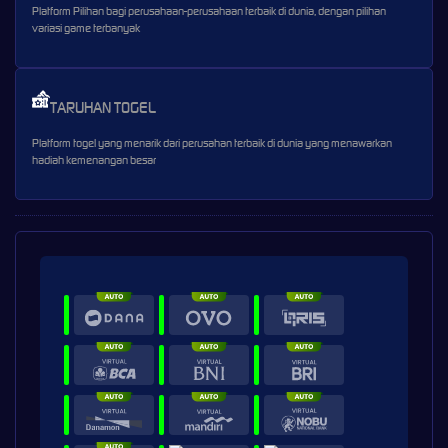
Platform Pilihan bagi perusahaan-perusahaan terbaik di dunia, dengan pilihan
variasi game terbanyak
TARUHAN TOGEL
Platform togel yang menarik dari perusahan terbaik di dunia yang menawarkan
hadiah kemenangan besar