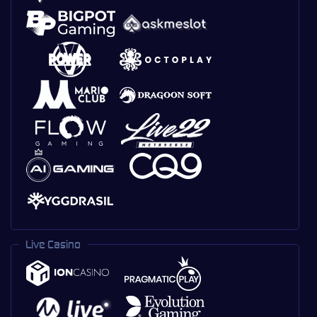
Live Casino