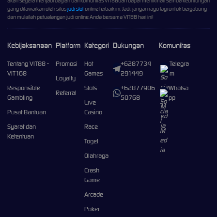
akan segera menjadi bagian dari komunitas VIT88dan dapat menikmati semua keuntungan
yang ditawarkan oleh situs
judi slot
online terbaik ini. Jadi, jangan ragu lagi untuk bergabung
dan mulailah petualangan judi online Anda bersama VIT88 hari ini!
Kebijaksanaan
Platform
Kategori
Dukungan
Komunitas
Tentang VIT88 -
Promosi
Hot
+6287734
Telegra
VIT168
Games
291449
m
Loyalty
Responsible
Slots
+62877906
Whatsa
Referral
Gambling
50768
pp
Live
Pusat Bantuan
Casino
Syarat dan
Race
Ketentuan
Togel
Olahraga
Crash
Game
Arcade
Poker