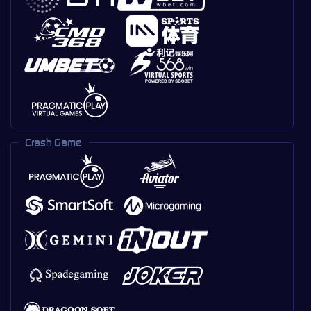
Crash Game