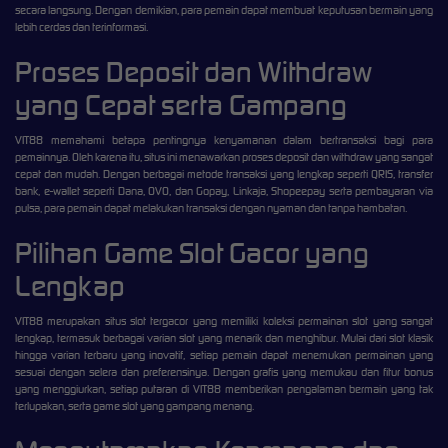
secara langsung. Dengan demikian, para pemain dapat membuat keputusan bermain yang
lebih cerdas dan terinformasi.
Proses Deposit dan Withdraw
yang Cepat serta Gampang
VIT88 memahami betapa pentingnya kenyamanan dalam bertransaksi bagi para
pemainnya. Oleh karena itu, situs ini menawarkan proses deposit dan withdraw yang sangat
cepat dan mudah. Dengan berbagai metode transaksi yang lengkap seperti QRIS, transfer
bank, e-wallet seperti Dana, OVO, dan Gopay, Linkaja, Shopeepay serta pembayaran via
pulsa, para pemain dapat melakukan transaksi dengan nyaman dan tanpa hambatan.
Pilihan Game Slot Gacor yang
Lengkap
VIT88 merupakan situs slot tergacor yang memiliki koleksi permainan slot yang sangat
lengkap, termasuk berbagai varian slot yang menarik dan menghibur. Mulai dari slot klasik
hingga varian terbaru yang inovatif, setiap pemain dapat menemukan permainan yang
sesuai dengan selera dan preferensinya. Dengan grafis yang memukau dan fitur bonus
yang menggiurkan, setiap putaran di VIT88 memberikan pengalaman bermain yang tak
terlupakan, serta game slot yang gampang menang.