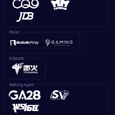
Poker
E-Sports
Sabung Ayam