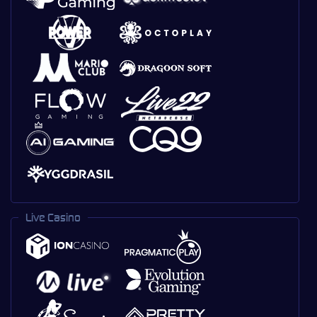
Live Casino