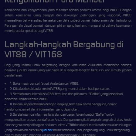
Keamanan dan kenyamanan para member adalah prioritas utama bagi VIT88. Dengan
sistem keamanan yang canggih dan dukungan pelanggan yang responsif, VIT88
memastikan bahwa setiap transaksi dan data pribadi pemain tetap aman dan terlindungi.
Para pemain dapat bermain dengan pikiran yang tentram, mengetahui bahwa keamanan
mereka adalah prioritas bagi VIT88.
Langkah-langkah Bergabung di
VIT88 / VIT168
Bagi yang tertarik untuk bergabung dengan komunitas VIT88dan merasakan sensasi
bermain judi slot online yang luar biasa. Ikuti langkah-langkah berikut ini untuk mulai proses
pendaftaran.
1. Buka mesin pencari favorit Anda dan cari VIT88.
2. Klik atau ketuk tautan resmi VIT88yang muncul dalam hasil pencarian.
3. Setelah masuk ke situs VIT88, temukan dan pilih menu "Daftar" yang tersedia di
halaman utama website VIT88.
4. Isi formulir pendaftaran dengan lengkap, termasuk nama pengguna, nomor
handphone, email, dan informasi lain yang diperlukan.
5. Setelah semua informasi terisi dengan benar, tekan tombol "Daftar" untuk
menyelesaikan proses pendaftaran Anda. Dengan mengikuti langkah-langkah di atas, Anda
akan segera menjadi bagian dari komunitas VIT88dan dapat menikmati semua keuntungan
yang ditawarkan oleh situs
judi slot
online terbaik ini. Jadi, jangan ragu lagi untuk bergabung
dan mulailah petualangan judi online Anda bersama VIT88 hari ini!