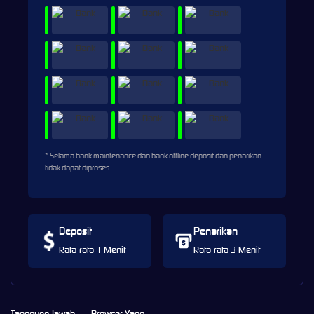
* Selama bank maintenance dan bank offline deposit dan penarikan
tidak dapat diproses
Deposit
Penarikan
Rata-rata 1 Menit
Rata-rata 3 Menit
Tanggung Jawab
Browser Yang