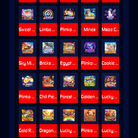
Sweet Scratch
Limbo Rainbow
Plinko Rainbow
Mines
Maze Classic
Sky Mission
Bricks Battle
Egypt Gem Scratch
Plinko Neon
Cookie Fiesta
Plinko Classic
Chili Fiesta
Forest Tea Party
Golden Clover
Lucky Drop: Coco 2
Gold Rush: Wild Dig
Dragon Tower
Lucky Drop-Coco
Plinko Gold Rush
Lucky Drop-GongXiFaChai