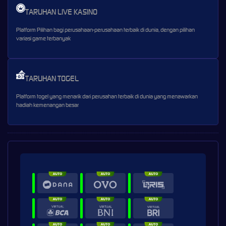
TARUHAN LIVE KASINO
Platform Pilihan bagi perusahaan-perusahaan terbaik di dunia, dengan pilihan
variasi game terbanyak
TARUHAN TOGEL
Platform togel yang menarik dari perusahan terbaik di dunia yang menawarkan
hadiah kemenangan besar