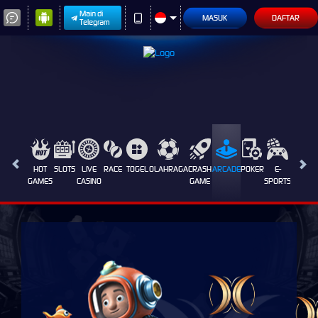
Main di
MASUK
DAFTAR
Telegram
HOT
SLOTS
LIVE
RACE
TOGEL
OLAHRAGA
CRASH
ARCADE
POKER
E-
SABUN
GAMES
CASINO
GAME
SPORTS
AYAM