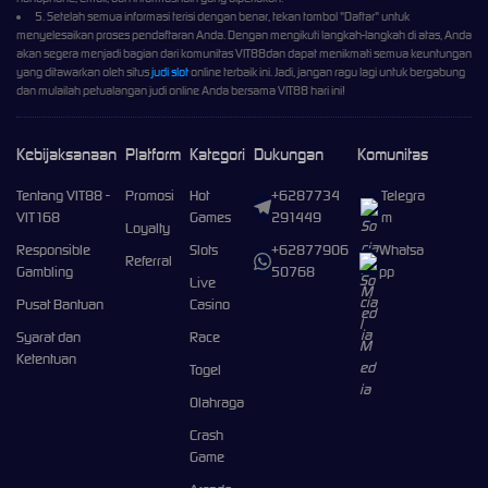
5. Setelah semua informasi terisi dengan benar, tekan tombol "Daftar" untuk
menyelesaikan proses pendaftaran Anda. Dengan mengikuti langkah-langkah di atas, Anda
akan segera menjadi bagian dari komunitas VIT88dan dapat menikmati semua keuntungan
yang ditawarkan oleh situs
judi slot
online terbaik ini. Jadi, jangan ragu lagi untuk bergabung
dan mulailah petualangan judi online Anda bersama VIT88 hari ini!
Kebijaksanaan
Platform
Kategori
Dukungan
Komunitas
Tentang VIT88 -
Promosi
Hot
+6287734
Telegra
VIT168
Games
291449
m
Loyalty
Responsible
Slots
+62877906
Whatsa
Referral
Gambling
50768
pp
Live
Pusat Bantuan
Casino
Syarat dan
Race
Ketentuan
Togel
Olahraga
Crash
Game