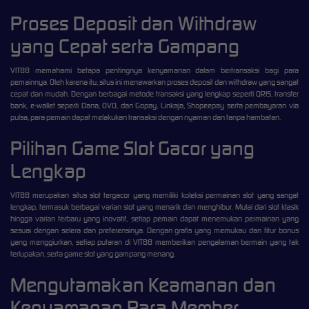
Proses Deposit dan Withdraw
yang Cepat serta Gampang
VIT88 memahami betapa pentingnya kenyamanan dalam bertransaksi bagi para
pemainnya. Oleh karena itu, situs ini menawarkan proses deposit dan withdraw yang sangat
cepat dan mudah. Dengan berbagai metode transaksi yang lengkap seperti QRIS, transfer
bank, e-wallet seperti Dana, OVO, dan Gopay, Linkaja, Shopeepay serta pembayaran via
pulsa, para pemain dapat melakukan transaksi dengan nyaman dan tanpa hambatan.
Pilihan Game Slot Gacor yang
Lengkap
VIT88 merupakan situs slot tergacor yang memiliki koleksi permainan slot yang sangat
lengkap, termasuk berbagai varian slot yang menarik dan menghibur. Mulai dari slot klasik
hingga varian terbaru yang inovatif, setiap pemain dapat menemukan permainan yang
sesuai dengan selera dan preferensinya. Dengan grafis yang memukau dan fitur bonus
yang menggiurkan, setiap putaran di VIT88 memberikan pengalaman bermain yang tak
terlupakan, serta game slot yang gampang menang.
Mengutamakan Keamanan dan
Kenyamanan Para Member