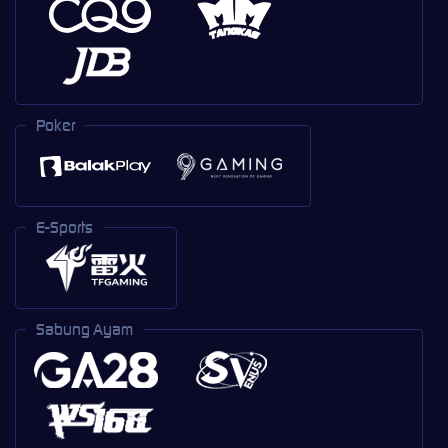
Poker
E-Sports
Sabung Ayam