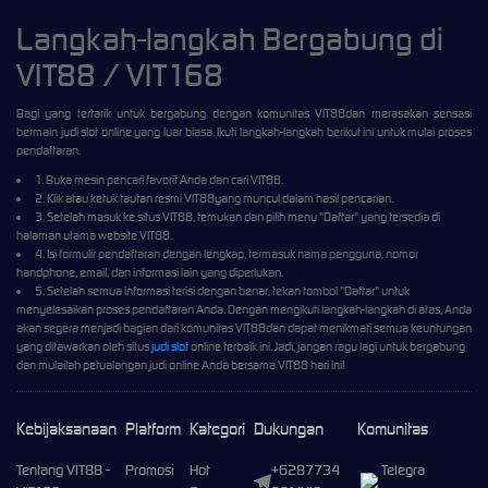
Langkah-langkah Bergabung di
VIT88 / VIT168
Bagi yang tertarik untuk bergabung dengan komunitas VIT88dan merasakan sensasi
bermain judi slot online yang luar biasa. Ikuti langkah-langkah berikut ini untuk mulai proses
pendaftaran.
1. Buka mesin pencari favorit Anda dan cari VIT88.
2. Klik atau ketuk tautan resmi VIT88yang muncul dalam hasil pencarian.
3. Setelah masuk ke situs VIT88, temukan dan pilih menu "Daftar" yang tersedia di
halaman utama website VIT88.
4. Isi formulir pendaftaran dengan lengkap, termasuk nama pengguna, nomor
handphone, email, dan informasi lain yang diperlukan.
5. Setelah semua informasi terisi dengan benar, tekan tombol "Daftar" untuk
menyelesaikan proses pendaftaran Anda. Dengan mengikuti langkah-langkah di atas, Anda
akan segera menjadi bagian dari komunitas VIT88dan dapat menikmati semua keuntungan
yang ditawarkan oleh situs
judi slot
online terbaik ini. Jadi, jangan ragu lagi untuk bergabung
dan mulailah petualangan judi online Anda bersama VIT88 hari ini!
Kebijaksanaan
Platform
Kategori
Dukungan
Komunitas
Tentang VIT88 -
Promosi
Hot
+6287734
Telegra