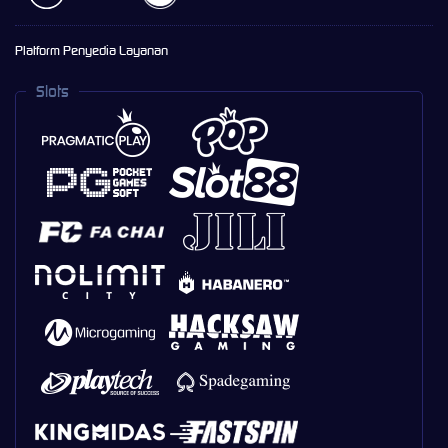
Platform Penyedia Layanan
Slots