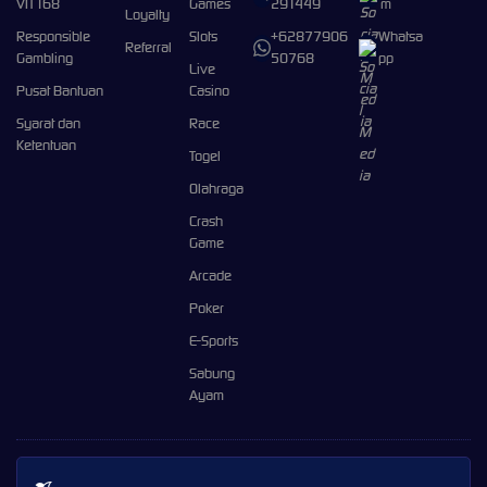
VIT168
Games
291449
m
Loyalty
Responsible
Slots
+62877906
Whatsa
Referral
Gambling
50768
pp
Live
Pusat Bantuan
Casino
Syarat dan
Race
Ketentuan
Togel
Olahraga
Crash
Game
Arcade
Poker
E-Sports
Sabung
Ayam