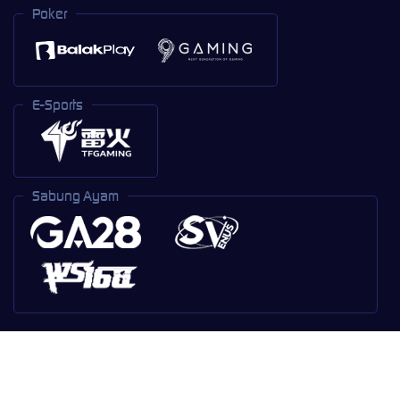
Poker
E-Sports
Sabung Ayam