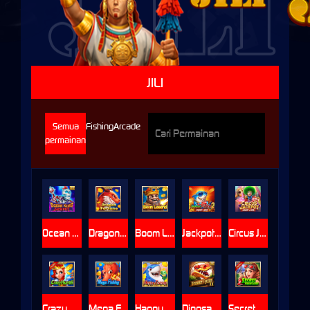
JILI
Semua
Fishing
Arcade
permainan
Ocean King Jackpot
Dragon Fortune
Boom Legend
Jackpot Fishing 2
Circus Jackpot
Crazy Hunter
Mega Fishing
Happy Fishing
Dinosaur Tycoon II
Secret Treasure