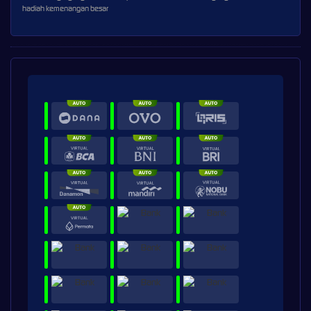
hadiah kemenangan besar