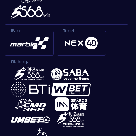
Race
Togel
Olahraga