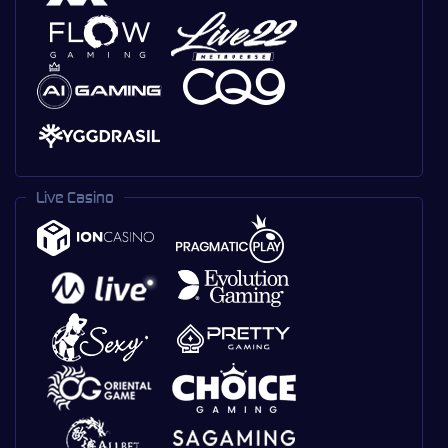
Live Casino