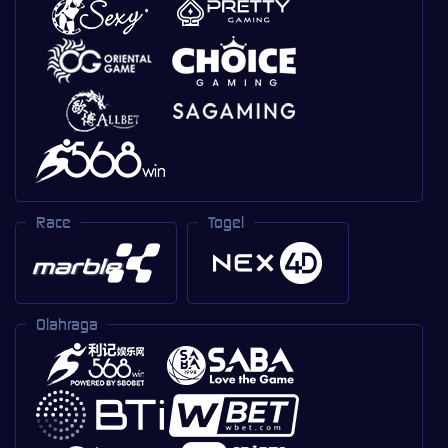
Race
Togel
Olahraga