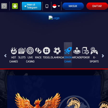
Main di
MASUK
DAFTAR
Telegram
HOT
SLOTS
LIVE
RACE
TOGEL
OLAHRAGA
CRASH
ARCADE
POKER
E-
SABUN
GAMES
CASINO
GAME
SPORTS
AYAM