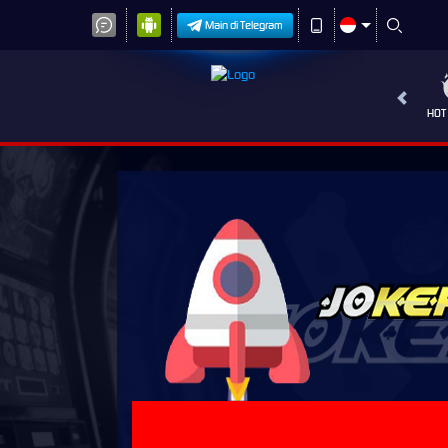
Main di Telegram
HOT