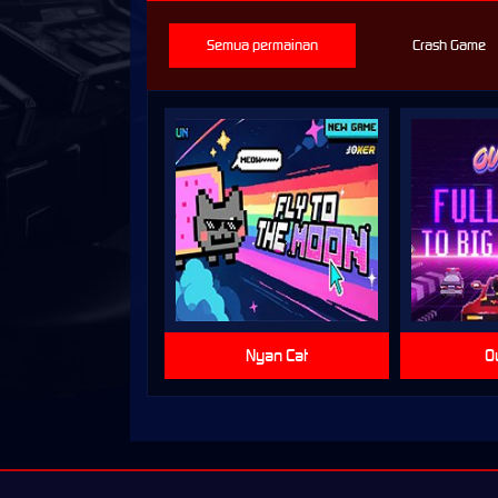
Semua permainan
Crash Game
Nyan Cat
O