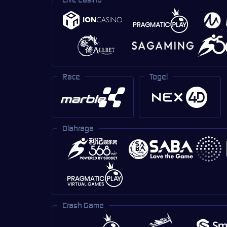
Race
Togel
Olahraga
Crash Game