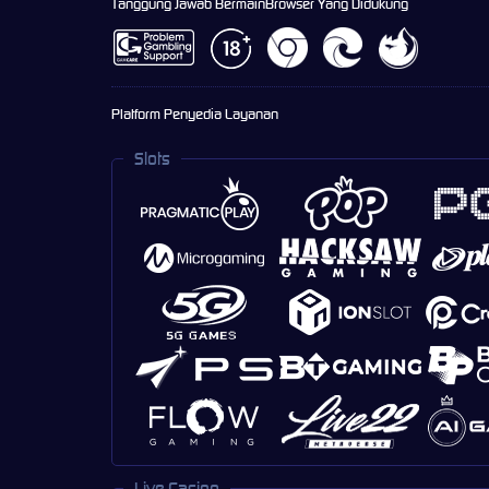
Tanggung Jawab Bermain
Browser Yang Didukung
Platform Penyedia Layanan
Slots
Live Casino