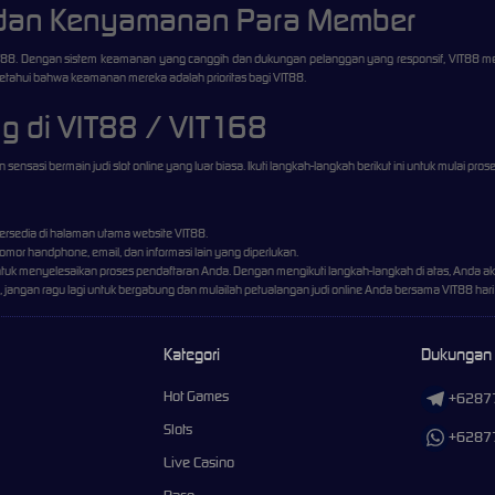
an Kenyamanan Para Member
88. Dengan sistem keamanan yang canggih dan dukungan pelanggan yang responsif, VIT88 mema
getahui bahwa keamanan mereka adalah prioritas bagi VIT88.
 di VIT88 / VIT168
sasi bermain judi slot online yang luar biasa. Ikuti langkah-langkah berikut ini untuk mulai pros
tersedia di halaman utama website VIT88.
omor handphone, email, dan informasi lain yang diperlukan.
" untuk menyelesaikan proses pendaftaran Anda. Dengan mengikuti langkah-langkah di atas, Anda 
adi, jangan ragu lagi untuk bergabung dan mulailah petualangan judi online Anda bersama VIT88 hari 
Kategori
Dukungan
Hot Games
+6287
Slots
+6287
Live Casino