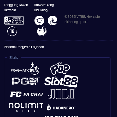
Tanggung Jawab
Browser Yang
Bermain
Didukung
©2026 VIT88. Hak cipta
dilindungi | 18+
Platform Penyedia Layanan
Slots