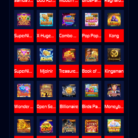
Samba Jewel
UGO Aztec Gold
Modern Gods
BirdsParty
Ragnarok : Thor VS Loki
SuperNiubi
X-Huge_Fishin' Fever X-Huge
Combo Fruity Bonanza Combo
Pop Pop Candy 1000
Kong
SuperNiubiDeluxe
Mjolnir
TreasureBowl
Book of Mystery
Kingsman
Wonder Elephant
Open Sesame
Billionaire
Birds Party Deluxe
Moneybags Man