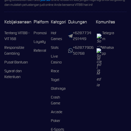
dan mulailah petualangan judi online Anda bersama VIT88 hari ini!
Kebijaksanaan
Platform
Kategori
Dukungan
Komunitas
Tentang VIT88 -
Promosi
Hot
+6287734
Telegra
VIT168
Games
291449
m
Loyalty
Responsible
Slots
+62877906
Whatsa
Referral
Gambling
50768
pp
Live
Pusat Bantuan
Casino
Syarat dan
Race
Ketentuan
Togel
Olahraga
Crash
Game
Arcade
Poker
E-Sports