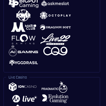
Live Casino