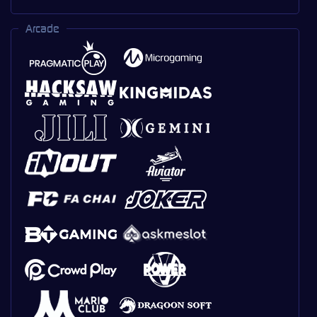
Arcade