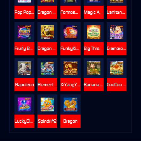
Pop Pop Candy
Dragon Soar - Hyper Wild
Formosa Bear
Magic Ace WILD LOCK
LanternWealth
Fruity Bonanza
Dragon Warrior
FunkyKingKong
Big Three Dragons
Glamorous Girl
Napoleon
Elemental Link Water
XiYangYang
Banana Saga
CooCoo Farm
LuckyDiamond
Spindrift2
Dragon