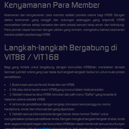
Kenyamanan Para Member
Keamanan dan kenyamanan para member adalah prioritas utama bagi VIT88. Dengan
sistem keamanan yang canggih dan dukungan pelanggan yang responsif, VIT88
memastikan bahwa setiap transaksi dan data pribadi pemain tetap aman dan terlindungi.
Para pemain dapat bermain dengan pikiran yang tentram, mengetahui bahwa keamanan
mereka adalah prioritas bagi VIT88.
Langkah-langkah Bergabung di
VIT88 / VIT168
Bagi yang tertarik untuk bergabung dengan komunitas VIT88dan merasakan sensasi
bermain judi slot online yang luar biasa. Ikuti langkah-langkah berikut ini untuk mulai proses
pendaftaran.
1. Buka mesin pencari favorit Anda dan cari VIT88.
2. Klik atau ketuk tautan resmi VIT88yang muncul dalam hasil pencarian.
3. Setelah masuk ke situs VIT88, temukan dan pilih menu "Daftar" yang tersedia di
halaman utama website VIT88.
4. Isi formulir pendaftaran dengan lengkap, termasuk nama pengguna, nomor
handphone, email, dan informasi lain yang diperlukan.
5. Setelah semua informasi terisi dengan benar, tekan tombol "Daftar" untuk
menyelesaikan proses pendaftaran Anda. Dengan mengikuti langkah-langkah di atas, Anda
akan segera menjadi bagian dari komunitas VIT88dan dapat menikmati semua keuntungan
yang ditawarkan oleh situs
judi slot
online terbaik ini. Jadi, jangan ragu lagi untuk bergabung