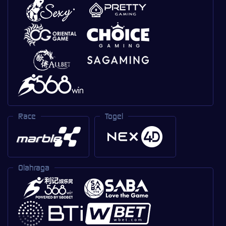
Race
Togel
Olahraga