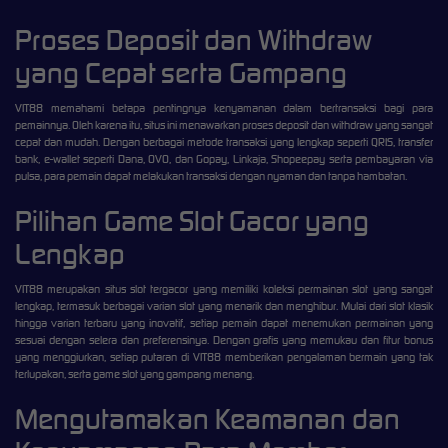
Proses Deposit dan Withdraw
yang Cepat serta Gampang
VIT88 memahami betapa pentingnya kenyamanan dalam bertransaksi bagi para
pemainnya. Oleh karena itu, situs ini menawarkan proses deposit dan withdraw yang sangat
cepat dan mudah. Dengan berbagai metode transaksi yang lengkap seperti QRIS, transfer
bank, e-wallet seperti Dana, OVO, dan Gopay, Linkaja, Shopeepay serta pembayaran via
pulsa, para pemain dapat melakukan transaksi dengan nyaman dan tanpa hambatan.
Pilihan Game Slot Gacor yang
Lengkap
VIT88 merupakan situs slot tergacor yang memiliki koleksi permainan slot yang sangat
lengkap, termasuk berbagai varian slot yang menarik dan menghibur. Mulai dari slot klasik
hingga varian terbaru yang inovatif, setiap pemain dapat menemukan permainan yang
sesuai dengan selera dan preferensinya. Dengan grafis yang memukau dan fitur bonus
yang menggiurkan, setiap putaran di VIT88 memberikan pengalaman bermain yang tak
terlupakan, serta game slot yang gampang menang.
Mengutamakan Keamanan dan