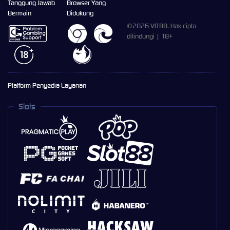
Tanggung Jawab
Browser Yang
Bermain
Didukung
©2026 VIT88. Hak cipta
dilindungi | 18+
Platform Penyedia Layanan
Slots