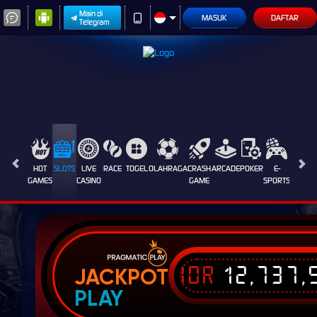
Main di
MASUK
DAFTAR
Telegram
HOT
SLOTS
LIVE
RACE
TOGEL
OLAHRAGA
CRASH
ARCADE
POKER
E-
SABUN
GAMES
CASINO
GAME
SPORTS
AYAM
IDR
12,737,
JACKPOT
PLAY