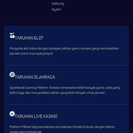
Sabung
Ayam
TARUHAN SLOT
Penyedia slot online dengan beragam pilihan game menarik yang memudahkan
pemain untuk mencapai jackpot
TARUHAN OLAHRAGA
Sportsbook Gaming Platform Terbaik menawarkan lebih banyak game, odds yang
lebih tinggi, dan menyediakan pilihan yang lebih banyak untuk pemain.
TARUHAN LIVE KASINO
Platform Pilihan bagi perusahaan-perusahaan terbaik di dunia, dengan pilihan
variasi game terbanyak