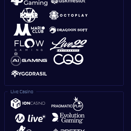
Live Casino