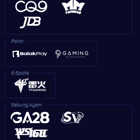
Poker
E-Sports
Sabung Ayam