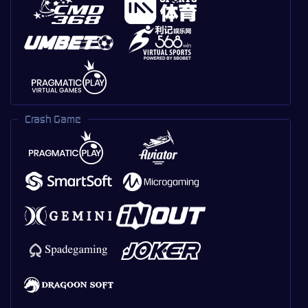
Crash Game