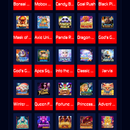
Bonsai of the Riches
Mobox Olympia
Candy Bomb
Goal Rush
Black Pink (B.P.) in Metaverse
Mask of Truth Jumboways
Axie Universe
Panda Realm
Dragon FAFAFA
God's Gambit : Hades
God's Gambit Zeus
Apes Squad
Into the Fay: Snowie
Classic Diamond X5
Jarvis
Winter Winnings
Queen Femida
Fortune Dance
Princess and the Evil Witch
Advent of the Dragon