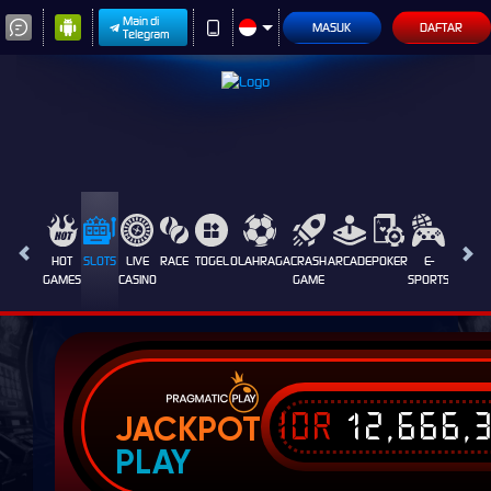
Main di
MASUK
DAFTAR
Telegram
HOT
SLOTS
LIVE
RACE
TOGEL
OLAHRAGA
CRASH
ARCADE
POKER
E-
SABUN
GAMES
CASINO
GAME
SPORTS
AYAM
IDR
12,666,
JACKPOT
PLAY