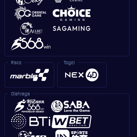
Race
Togel
Olahraga