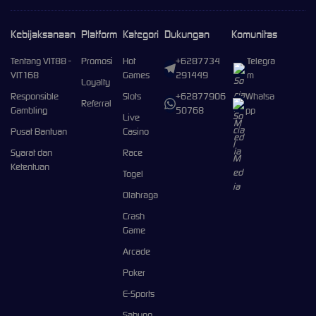
Kebijaksanaan
Platform
Kategori
Dukungan
Komunitas
Tentang VIT88 -
Promosi
Hot
+6287734
Telegra
VIT168
Games
291449
m
Loyalty
Responsible
Slots
+62877906
Whatsa
Referral
Gambling
50768
pp
Live
Pusat Bantuan
Casino
Syarat dan
Race
Ketentuan
Togel
Olahraga
Crash
Game
Arcade
Poker
E-Sports
Sabung