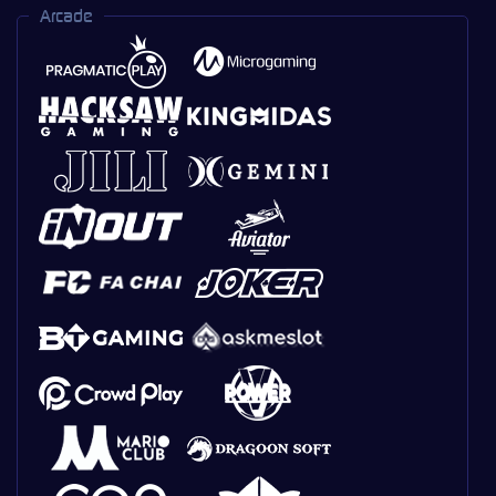
Arcade