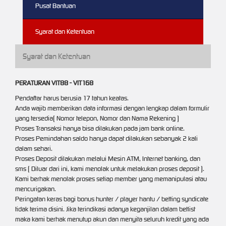
Pusat Bantuan
Syarat dan Ketentuan
Syarat dan Ketentuan
PERATURAN VIT88 - VIT168
Pendaftar harus berusia 17 tahun keatas.
Anda wajib memberikan data informasi dengan lengkap dalam formulir
yang tersedia( Nomor telepon, Nomor dan Nama Rekening )
Proses Transaksi hanya bisa dilakukan pada jam bank online.
Proses Pemindahan saldo hanya dapat dilakukan sebanyak 2 kali
dalam sehari.
Proses Deposit dilakukan melalui Mesin ATM, Internet banking, dan
sms ( Diluar dari ini, kami menolak untuk melakukan proses deposit ).
Kami berhak menolak proses setiap member yang memanipulasi atau
mencurigakan.
Peringatan keras bagi bonus hunter / player hantu / betting syndicate
tidak terima disini. Jika terindikasi adanya keganjilan dalam betlist
maka kami berhak menutup akun dan menyita seluruh kredit yang ada