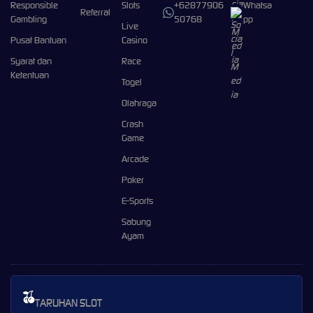
Responsible
Slots
+62877906
Whatsa
Referral
Gambling
50768
pp
Live
Pusat Bantuan
Casino
Syarat dan
Race
Ketentuan
Togel
Olahraga
Crash
Game
Arcade
Poker
E-Sports
Sabung
Ayam
TARUHAN SLOT