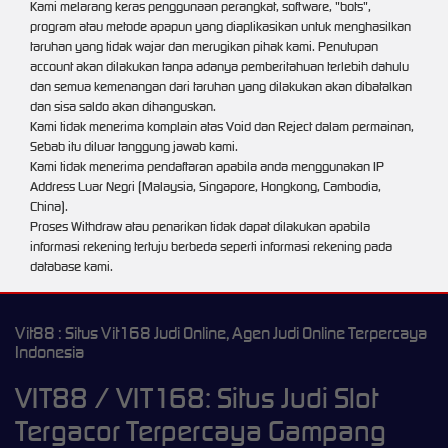
Kami melarang keras penggunaan perangkat, software, "bots",
program atau metode apapun yang diaplikasikan untuk menghasilkan
taruhan yang tidak wajar dan merugikan pihak kami. Penutupan
account akan dilakukan tanpa adanya pemberitahuan terlebih dahulu
dan semua kemenangan dari taruhan yang dilakukan akan dibatalkan
dan sisa saldo akan dihanguskan.
Kami tidak menerima komplain atas Void dan Reject dalam permainan,
Sebab itu diluar tanggung jawab kami.
Kami tidak menerima pendaftaran apabila anda menggunakan IP
Address Luar Negri (Malaysia, Singapore, Hongkong, Cambodia,
China).
Proses Withdraw atau penarikan tidak dapat dilakukan apabila
informasi rekening tertuju berbeda seperti informasi rekening pada
database kami.
Vit88 : Situs Vit168 Judi Online, Agen Judi Online Terpercaya
Indonesia
VIT88 / VIT168: Situs Judi Slot
Tergacor Terpercaya Gampang