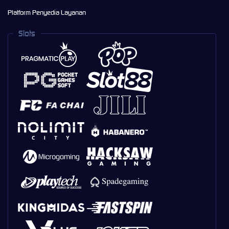
Platform Penyedia Layanan
Slots