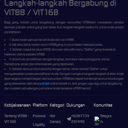
Langkah-langkah Bergabung di
VIT88 / VIT168
Bagi yang tertarik untuk bergabung dengan komunitas VIT88dan merasakan sensasi
bermain judi slot online yang luar biasa. Ikuti langkah-langkah berikut ini untuk mulai proses
pendaftaran.
1. Buka mesin pencari favorit Anda dan cari VIT88.
2. Klik atau ketuk tautan resmi VIT88yang muncul dalam hasil pencarian.
3. Setelah masuk ke situs VIT88, temukan dan pilih menu "Daftar" yang tersedia di
halaman utama website VIT88.
4. Isi formulir pendaftaran dengan lengkap, termasuk nama pengguna, nomor
handphone, email, dan informasi lain yang diperlukan.
5. Setelah semua informasi terisi dengan benar, tekan tombol "Daftar" untuk
menyelesaikan proses pendaftaran Anda. Dengan mengikuti langkah-langkah di atas, Anda
akan segera menjadi bagian dari komunitas VIT88dan dapat menikmati semua keuntungan
yang ditawarkan oleh situs
judi slot
online terbaik ini. Jadi, jangan ragu lagi untuk bergabung
dan mulailah petualangan judi online Anda bersama VIT88 hari ini!
Kebijaksanaan
Platform
Kategori
Dukungan
Komunitas
Tentang VIT88 -
Promosi
Hot
+6287734
Telegra
VIT168
Games
291449
m
Loyalty