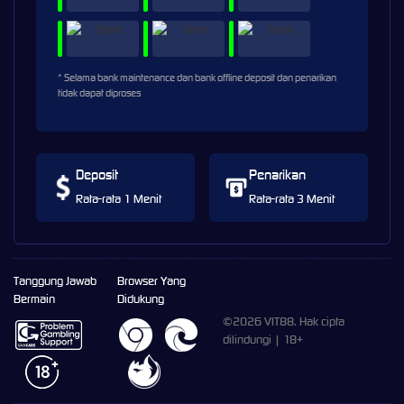
* Selama bank maintenance dan bank offline deposit dan penarikan
tidak dapat diproses
Deposit
Penarikan
Rata-rata 1 Menit
Rata-rata 3 Menit
Tanggung Jawab
Browser Yang
Bermain
Didukung
©2026 VIT88. Hak cipta
dilindungi | 18+