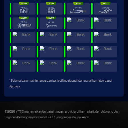
* Selama bank maintenance dan bank offline deposit dan penarikan tidak dapat
diproses
©2026 VIT88 menawarkan berbagai macam provider pilihan terbaik dan didukung oleh
Layanan Pelanggan profesional 24/7 yang siap melayani Anda.