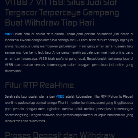
VIT88 / VIT168: Situs Judi Slot
Tergacor Terpercaya Gampang
Buat Withdraw Tiap Hari
VIT88
ialah satu di antara situs pilihan utama para pecinta permainan judi online di
Indonesia. Dikenal dengan nama lain sebagai Vit168, Kami telah terbukti sebagai agen judi
online terpercaya yang memberikan petualangan main yang aman serta nyaman bagi
semua member kami. Jadi, bagi Anda yang memilih petualangan main judi online yang
aman dan terpercaya, Vit88 ialah prefensi yang tepat. Bergabunglah sekarang juga di
Vit88 dan rasakan sensasi kemenangan dalam beragam permainan judi online yang
ditawarkan!
Fitur RTP Real-time
Salah satu keunggulan utama dari
VIT88
adalah keberadaan fitur RTP (Return to Player)
real-time pada setiap permainannya. Fitur ini memberikan transparansi yang tinggi kepada
para pemain dengan memungkinkan mereka untuk melihat persentase kemenangan
secara langsung. Dengan demikian, para pemain dapat membuat keputusan bermain yang
lebih cerdas dan terinformasi.
Proses Deposit dan Withdraw