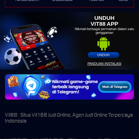
UNDUH
VIT88 APP
Nikmati berbagai permainan dalam satu
genggaman
UNDUH
PANDUAN INSTALASI
Vit88 : Situs Vit168 Judi Online, Agen Judi Online Terpercaya
Indonesia