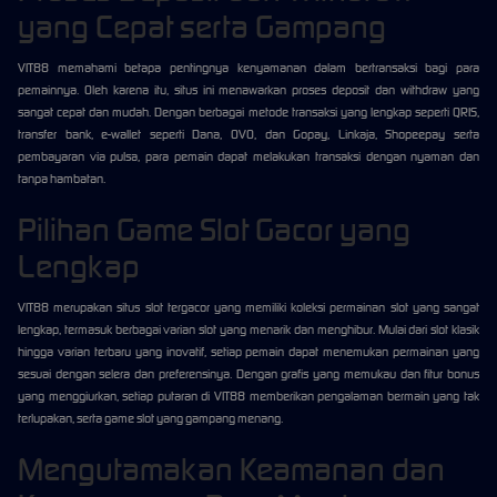
yang Cepat serta Gampang
VIT88 memahami betapa pentingnya kenyamanan dalam bertransaksi bagi para
pemainnya. Oleh karena itu, situs ini menawarkan proses deposit dan withdraw yang
sangat cepat dan mudah. Dengan berbagai metode transaksi yang lengkap seperti QRIS,
transfer bank, e-wallet seperti Dana, OVO, dan Gopay, Linkaja, Shopeepay serta
pembayaran via pulsa, para pemain dapat melakukan transaksi dengan nyaman dan
tanpa hambatan.
Pilihan Game Slot Gacor yang
Lengkap
VIT88 merupakan situs slot tergacor yang memiliki koleksi permainan slot yang sangat
lengkap, termasuk berbagai varian slot yang menarik dan menghibur. Mulai dari slot klasik
hingga varian terbaru yang inovatif, setiap pemain dapat menemukan permainan yang
sesuai dengan selera dan preferensinya. Dengan grafis yang memukau dan fitur bonus
yang menggiurkan, setiap putaran di VIT88 memberikan pengalaman bermain yang tak
terlupakan, serta game slot yang gampang menang.
Mengutamakan Keamanan dan