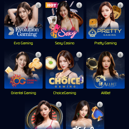
i
i
i
Evo Gaming
Sexy Casino
Pretty Gaming
i
i
i
Oriental Gaming
ChoiceGaming
AllBet
i
i