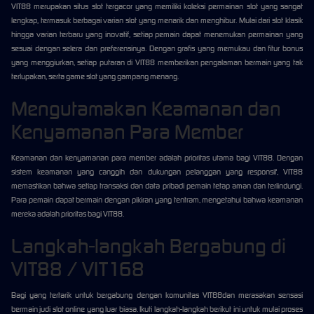
VIT88 merupakan situs slot tergacor yang memiliki koleksi permainan slot yang sangat
lengkap, termasuk berbagai varian slot yang menarik dan menghibur. Mulai dari slot klasik
hingga varian terbaru yang inovatif, setiap pemain dapat menemukan permainan yang
sesuai dengan selera dan preferensinya. Dengan grafis yang memukau dan fitur bonus
yang menggiurkan, setiap putaran di VIT88 memberikan pengalaman bermain yang tak
terlupakan, serta game slot yang gampang menang.
Mengutamakan Keamanan dan
Kenyamanan Para Member
Keamanan dan kenyamanan para member adalah prioritas utama bagi VIT88. Dengan
sistem keamanan yang canggih dan dukungan pelanggan yang responsif, VIT88
memastikan bahwa setiap transaksi dan data pribadi pemain tetap aman dan terlindungi.
Para pemain dapat bermain dengan pikiran yang tentram, mengetahui bahwa keamanan
mereka adalah prioritas bagi VIT88.
Langkah-langkah Bergabung di
VIT88 / VIT168
Bagi yang tertarik untuk bergabung dengan komunitas VIT88dan merasakan sensasi
bermain judi slot online yang luar biasa. Ikuti langkah-langkah berikut ini untuk mulai proses