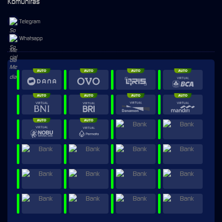
Komunitas
Telegram
Whatsapp