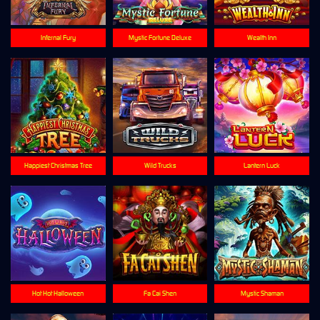
Infernal Fury
Mystic Fortune Deluxe
Wealth Inn
Happiest Christmas Tree
Wild Trucks
Lantern Luck
Hot Hot Halloween
Fa Cai Shen
Mystic Shaman