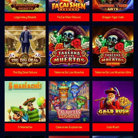
Legendary Beasts
Fa Cai Shen Deluxe
Dragon Tiger Gate
The Big Deal Deluxe
Taberna De Los Muertos
Taberna De Los Muertos Ultra
5 Mariachis
Calaveras Explosivas
Gold Rush