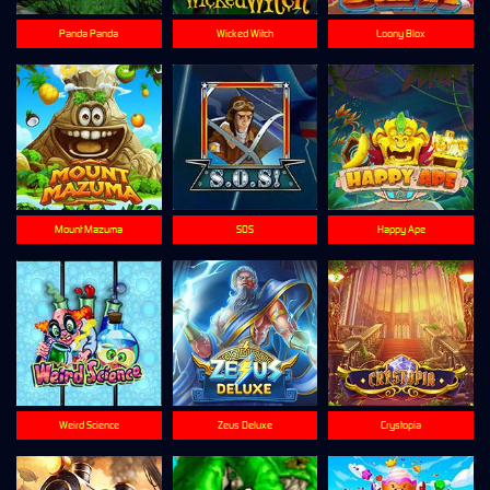
Panda Panda
Wicked Witch
Loony Blox
Mount Mazuma
SOS
Happy Ape
Weird Science
Zeus Deluxe
Crystopia