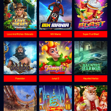
Love And Riches: Eldorado
MX Mania
Super Fruit Blast
Poseidon
Jump! 2
Haunted Harbor