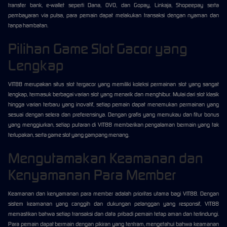
transfer bank, e-wallet seperti Dana, OVO, dan Gopay, Linkaja, Shopeepay serta
pembayaran via pulsa, para pemain dapat melakukan transaksi dengan nyaman dan
tanpa hambatan.
Pilihan Game Slot Gacor yang
Lengkap
VIT88 merupakan situs slot tergacor yang memiliki koleksi permainan slot yang sangat
lengkap, termasuk berbagai varian slot yang menarik dan menghibur. Mulai dari slot klasik
hingga varian terbaru yang inovatif, setiap pemain dapat menemukan permainan yang
sesuai dengan selera dan preferensinya. Dengan grafis yang memukau dan fitur bonus
yang menggiurkan, setiap putaran di VIT88 memberikan pengalaman bermain yang tak
terlupakan, serta game slot yang gampang menang.
Mengutamakan Keamanan dan
Kenyamanan Para Member
Keamanan dan kenyamanan para member adalah prioritas utama bagi VIT88. Dengan
sistem keamanan yang canggih dan dukungan pelanggan yang responsif, VIT88
memastikan bahwa setiap transaksi dan data pribadi pemain tetap aman dan terlindungi.
Para pemain dapat bermain dengan pikiran yang tentram, mengetahui bahwa keamanan