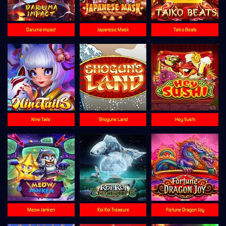
Daruma Impact
Japanese Mask
Taiko Beats
Nine Tails
Shoguns Land
Hey Sushi
Meow Janken
Koi Koi Treasure
Fortune Dragon Joy