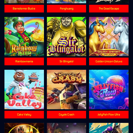
Barnstormer Bucks
Fenghuang
The Dead Escape
Rainbowmania
Sir Blingalot
Golden Unicorn Deluxe
Cake Valley
Coyote Crash
JellyFish Flow Ultra