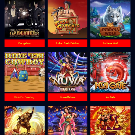
Gangsters
Indian Cash Catcher
Indiana Wolf
Ride Em Cowboy
Nuwa Deluxe
Koi Gate