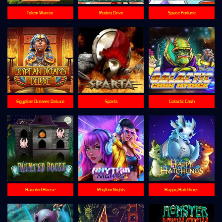
Totem Warrior
Rodeo Drive
Space Fortune
Egyptian Dreams Deluxe
Sparta
Galactic Cash
Haunted House
Rhythm Nights
Happy Hatchlings