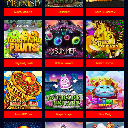
Mighty Medusa
CashReef
Queen Of Queens 2
Tooty Fruity Fruits
Hot Hot Summer
Golden Unicorn
Tower Of Pizza
Grape Escape
Slime Party