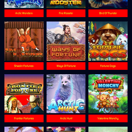
Arctic Wonders
Fire Rooster
Bird Of Thunder
Shaolin Fortunes
Ways Of Fortune
Fortune Dogs
Frontier Fortunes
Arctic Hunt
Valentine Monchy