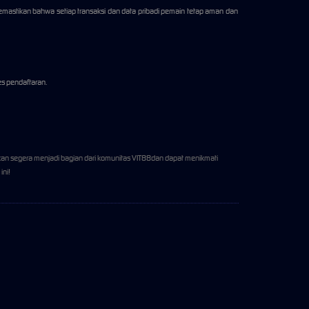
stikan bahwa setiap transaksi dan data pribadi pemain tetap aman dan
es pendaftaran.
akan segera menjadi bagian dari komunitas VIT88dan dapat menikmati
ini!