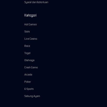
Syarat dan Ketentuan
Kategori
Hot Games
Slots
Live Casino
Race
Togel
Olahraga
Crash Game
Arcade
Poker
E-Sports
Sabung Ayam