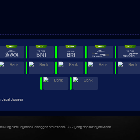
k dapat diproses
idukung oleh Layanan Pelanggan profesional 24/7 yang siap melayani Anda.