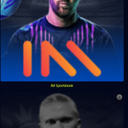
IM Sportsbook
i