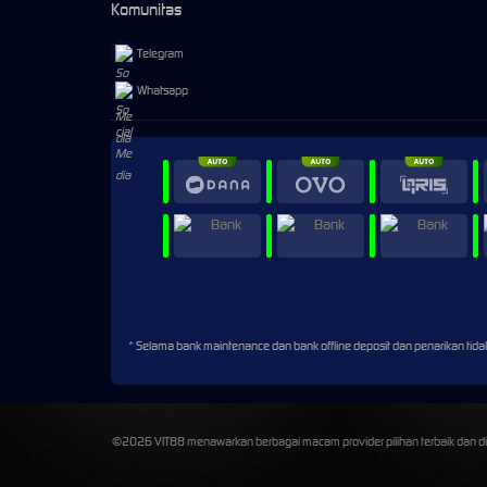
Komunitas
Telegram
Whatsapp
* Selama bank maintenance dan bank offline deposit dan penarikan tida
©2026 VIT88 menawarkan berbagai macam provider pilihan terbaik dan d