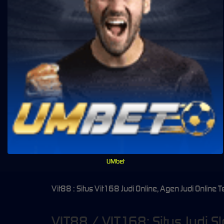
UMbet
Vit88 : Situs Vit168 Judi Online, Agen Judi Online
VIT88 / VIT168: Situs Judi 