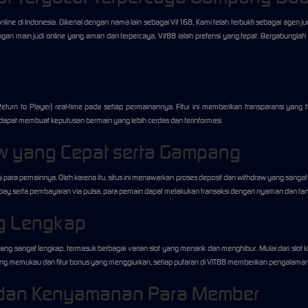
i online di Indonesia. Dikenal dengan nama lain sebagai Vit168, Kami telah terbukti sebagai ag
an main judi online yang aman dan terpercaya, Vit88 ialah prefensi yang tepat. Bergabungl
Return to Player) real-time pada setiap permainannya. Fitur ini memberikan transparansi ya
apat membuat keputusan bermain yang lebih cerdas dan terinformasi.
aw yang Cepat serta Gampang
ra pemainnya. Oleh karena itu, situs ini menawarkan proses deposit dan withdraw yang sangat
opeepay serta pembayaran via pulsa, para pemain dapat melakukan transaksi dengan nyaman dan t
ng Lengkap
yang sangat lengkap, termasuk berbagai varian slot yang menarik dan menghibur. Mulai dari slot
ang memukau dan fitur bonus yang menggiurkan, setiap putaran di VIT88 memberikan pengalaman
dan Kenyamanan Para Member