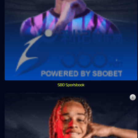
SBO Sportsbook
i